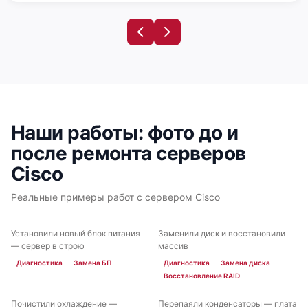
Cisco UCS B440 M2
Наши работы: фото до и
после ремонта серверов
Cisco
Cisco UCS B420 M4
Реальные примеры работ с сервером Cisco
Установили новый блок питания
Заменили диск и восстановили
ДО
ПОСЛЕ
ДО
ПОСЛЕ
— сервер в строю
массив
Диагностика
Замена БП
Диагностика
Замена диска
Восстановление RAID
Cisco UCS B420 M3
Почистили охлаждение —
Перепаяли конденсаторы — плата
ДО
ПОСЛЕ
ДО
ПОСЛЕ