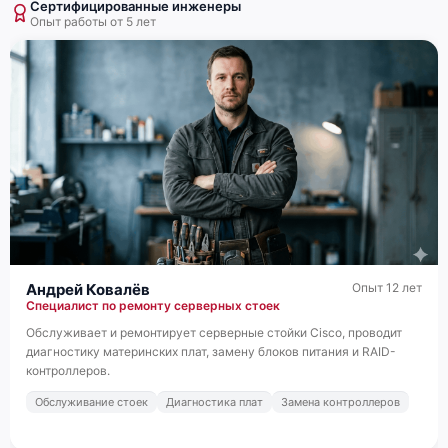
Сертифицированные инженеры
Опыт работы от 5 лет
Cisco UCS C125 M5
Cisco UCS B480 M5
Андрей Ковалёв
Опыт 12 лет
Специалист по ремонту серверных стоек
Обслуживает и ремонтирует серверные стойки Cisco, проводит
диагностику материнских плат, замену блоков питания и RAID-
контроллеров.
Обслуживание стоек
Диагностика плат
Замена контроллеров
Cisco UCS B460 M4