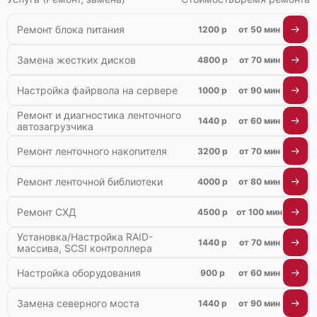
Ремонт блока питания
1200 р
от 50 мин
Замена жестких дисков
4800 р
от 70 мин
Настройка файрвола на сервере
1000 р
от 90 мин
Ремонт и диагностика ленточного
1440 р
от 60 мин
автозагрузчика
Ремонт ленточного накопителя
3200 р
от 70 мин
Ремонт ленточной библиотеки
4000 р
от 80 мин
Ремонт СХД
4500 р
от 100 мин
Установка/Настройка RAID-
1440 р
от 70 мин
массива, SCSI контроллера
Настройка оборудования
900 р
от 60 мин
Замена северного моста
1440 р
от 90 мин