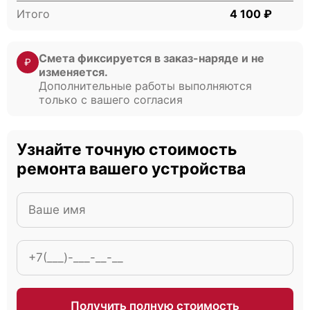
Итого
4 100 ₽
Смета фиксируется в заказ-наряде и не
₽
Cisco UCS B200 M3
изменяется.
Дополнительные работы выполняются
только с вашего согласия
Узнайте точную стоимость
ремонта вашего устройства
Cisco UCS B200 M2
Cisco UCS 5108
Получить полную стоимость