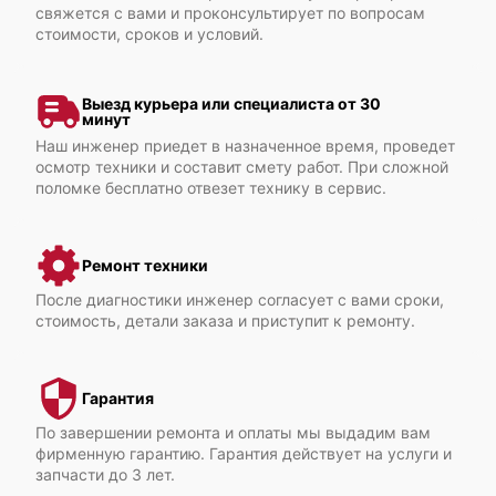
свяжется с вами и проконсультирует по вопросам
Cisco UCS C250 M1
стоимости, сроков и условий.
Выезд курьера или специалиста от 30
минут
Наш инженер приедет в назначенное время, проведет
осмотр техники и составит смету работ. При сложной
поломке бесплатно отвезет технику в сервис.
Cisco UCS C240 M5
Ремонт техники
После диагностики инженер согласует с вами сроки,
стоимость, детали заказа и приступит к ремонту.
Cisco UCS C240 M4
Гарантия
По завершении ремонта и оплаты мы выдадим вам
фирменную гарантию. Гарантия действует на услуги и
запчасти до 3 лет.