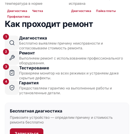
температура в норме
исправна
Диагностика
Чистка
Диагностика
Пайка платы
Профилактика
Как проходит ремонт
Cisco UCS B260 M4
1
Диагностика
Бесплатно выявляем причину неисправности и
согласовываем стоимость ремонта.
2
Ремонт
Выполняем ремонт с использованием профессионального
оборудования.
3
Тестирование
Проверяем монитор на всех режимах и устраняем даже
Cisco UCS B250 M2
скрытые дефекты.
4
Гарантия
Предоставляем гарантию на выполненные работы и
установленные детали.
Бесплатная диагностика
Привозите устройство — определим причину и стоимость
Cisco UCS B230 M2
ремонта бесплатно
Записаться