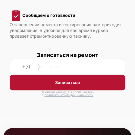
Cisco UCS C240 M3
Сообщаем о готовности
О завершении ремонта и тестирования вам приходит
уведомление, в удобное для вас время курьер
привезет отремонтированную технику.
Cisco UCS C24 M3
Записаться на ремонт
Записаться
Нажимая кнопку, вы соглашаетесь
Cisco UCS C220 M5
с
политикой конфиденциальности