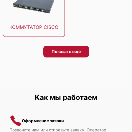
Cisco UCS C3160
КОММУТАТОР CISCO
Показать ещё
Cisco UCS C260 M2
Как мы работаем
Cisco UCS C250 M2
Оформление заявки
Позвоните нам или отправьте заявку. Оператор